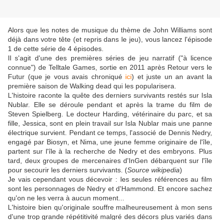
Alors que les notes de musique du thème de John Williams sont
déjà dans votre tête (et repris dans le jeu), vous lancez l'épisode
1 de cette série de 4 épisodes.
Il s'agit d'une des premières séries de jeu narratif ("à licence
connue") de Telltale Games, sortie en 2011 après Retour vers le
Futur (que je vous avais chroniqué
ici
) et juste un an avant la
première saison de Walking dead qui les popularisera.
L'histoire raconte la quête des derniers survivants restés sur Isla
Nublar. Elle se déroule pendant et après la trame du film de
Steven Spielberg. Le docteur Harding, vétérinaire du parc, et sa
fille, Jessica, sont en plein travail sur Isla Nublar mais une panne
électrique survient. Pendant ce temps, l'associé de Dennis Nedry,
engagé par Biosyn, et Nima, une jeune femme originaire de l'île,
partent sur l'île à la recherche de Nedry et des embryons. Plus
tard, deux groupes de mercenaires d'InGen débarquent sur l'île
pour secourir les derniers survivants. (
Source wikipedia
)
Je vais cependant vous décevoir : les seules références au film
sont les personnages de Nedry et d'Hammond. Et encore sachez
qu'on ne les verra à aucun moment...
L'histoire bien qu'originale souffre malheureusement à mon sens
d'une trop grande répétitivité malgré des décors plus variés dans