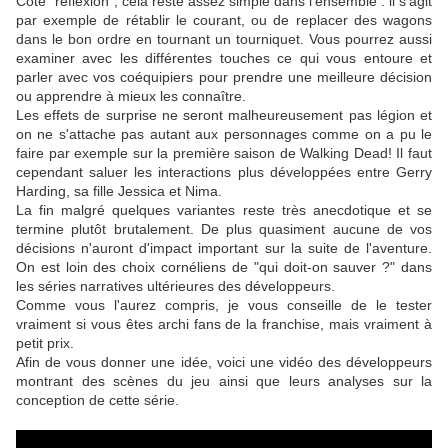
Côté "réflexion", cela reste assez simple dans l'ensemble : il s'agit
par exemple de rétablir le courant, ou de replacer des wagons
dans le bon ordre en tournant un tourniquet. Vous pourrez aussi
examiner avec les différentes touches ce qui vous entoure et
parler avec vos coéquipiers pour prendre une meilleure décision
ou apprendre à mieux les connaître.
Les effets de surprise ne seront malheureusement pas légion et
on ne s'attache pas autant aux personnages comme on a pu le
faire par exemple sur la première saison de Walking Dead! Il faut
cependant saluer les interactions plus développées entre Gerry
Harding, sa fille Jessica et Nima.
La fin malgré quelques variantes reste très anecdotique et se
termine plutôt brutalement. De plus quasiment aucune de vos
décisions n'auront d'impact important sur la suite de l'aventure.
On est loin des choix cornéliens de "qui doit-on sauver ?" dans
les séries narratives ultérieures des développeurs.
Comme vous l'aurez compris, je vous conseille de le tester
vraiment si vous êtes archi fans de la franchise, mais vraiment à
petit prix.
Afin de vous donner une idée, voici une vidéo des développeurs
montrant des scènes du jeu ainsi que leurs analyses sur la
conception de cette série.