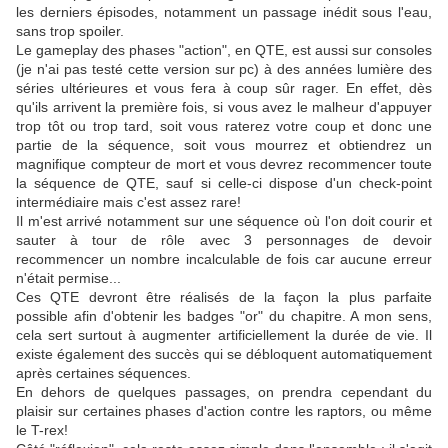
les derniers épisodes, notamment un passage inédit sous l'eau,
sans trop spoiler.
Le gameplay des phases "action", en QTE, est aussi sur consoles
(je n'ai pas testé cette version sur pc) à des années lumière des
séries ultérieures et vous fera à coup sûr rager. En effet, dès
qu'ils arrivent la première fois, si vous avez le malheur d'appuyer
trop tôt ou trop tard, soit vous raterez votre coup et donc une
partie de la séquence, soit vous mourrez et obtiendrez un
magnifique compteur de mort et vous devrez recommencer toute
la séquence de QTE, sauf si celle-ci dispose d'un check-point
intermédiaire mais c'est assez rare!
Il m'est arrivé notamment sur une séquence où l'on doit courir et
sauter à tour de rôle avec 3 personnages de devoir
recommencer un nombre incalculable de fois car aucune erreur
n'était permise...
Ces QTE devront être réalisés de la façon la plus parfaite
possible afin d'obtenir les badges "or" du chapitre. A mon sens,
cela sert surtout à augmenter artificiellement la durée de vie. Il
existe également des succès qui se débloquent automatiquement
après certaines séquences.
En dehors de quelques passages, on prendra cependant du
plaisir sur certaines phases d'action contre les raptors, ou même
le T-rex!