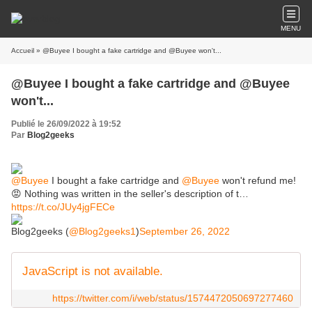
MENU
Accueil
» @Buyee I bought a fake cartridge and @Buyee won't...
@Buyee I bought a fake cartridge and @Buyee
won't...
Publié le 26/09/2022 à 19:52
Par
Blog2geeks
@Buyee
I bought a fake cartridge and
@Buyee
won't refund me!
😡 Nothing was written in the seller's description of t…
https://t.co/JUy4jgFECe
Blog2geeks (
@Blog2geeks1
)
September 26, 2022
JavaScript is not available.
https://twitter.com/i/web/status/1574472050697277460