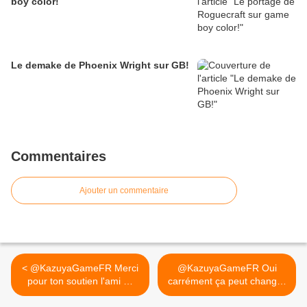
boy color!
Le demake de Phoenix Wright sur GB!
Commentaires
Ajouter un commentaire
< @KazuyaGameFR Merci
@KazuyaGameFR Oui
pour ton soutien l'ami 😉
carrément ça peut changer
Je...
un... >