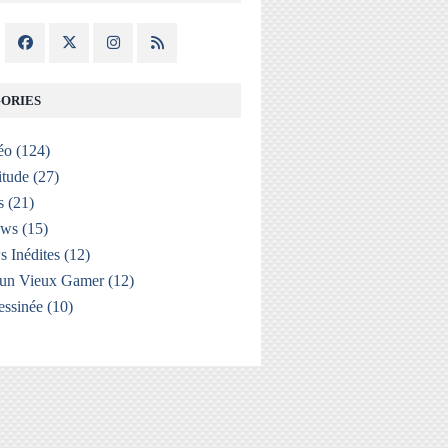
ORIES
éo
(124)
itude
(27)
s
(21)
ews
(15)
s Inédites
(12)
'un Vieux Gamer
(12)
ssinée
(10)