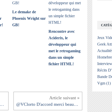
Le demake de
r
Phoenix Wright sur
r!
GB!
CATÉG
Rencontre avec
Jeux Vid
Aciderix, le
Geek Att
développeur qui
Actualité
met le retrogaming
Homebr
dans un simple
Interview
fichier HTML!
Récits D
Bande De
Vgm
(1)
andre_delol @TheLastofUsHBO @TLOU_Info_FR...
@VClorto D'accord merci beaucoup l'ami pour ton...