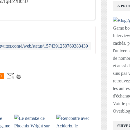
t.co/1qBiZXt0hU
À PRO
Game boy
Interviews
cachés, p
//twitter.com/i/web/status/1574391250769383439
l'univers
de nombre
E
et aussi 
suis pas v
0
retrouvez
les autre
d'échange
Voir le p
Overblo
SUIVE