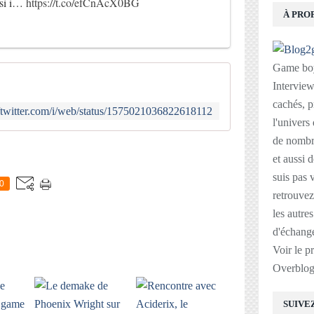
ssi i…
https://t.co/efCnAcX0BG
À PRO
Game boy
Interviews
cachés, p
//twitter.com/i/web/status/1575021036822618112
l'univers
de nombre
E
et aussi 
suis pas v
0
retrouvez
les autre
d'échange
Voir le p
Overblo
SUIVE