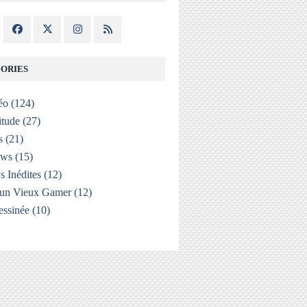
ORIES
éo
(124)
itude
(27)
s
(21)
ews
(15)
s Inédites
(12)
'un Vieux Gamer
(12)
ssinée
(10)