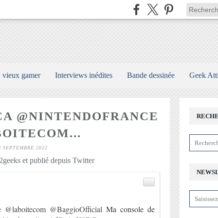
n vieux gamer
Interviews inédites
Bande dessinée
Geek Att
CA @NINTENDOFRANCE
RECH
OITECOM...
8 SEPTEMBRE 2022
geeks et publié depuis Twitter
NEWS
)
e
@laboitecom
@BaggioOfficial
Ma console de