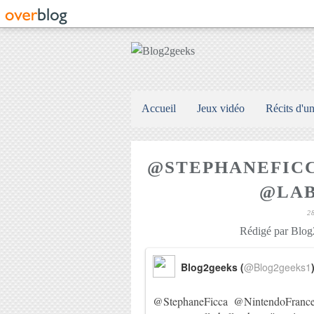
Accueil
Jeux vidéo
Récits d'u
@STEPHANEFIC
@LAB
2
Rédigé par Blog2
Blog2geeks (
@Blog2geeks1
@StephaneFicca
@NintendoFranc