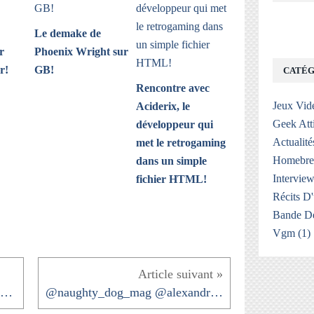
Le demake de
r
Phoenix Wright sur
r!
GB!
CATÉG
Rencontre avec
Jeux Vid
Aciderix, le
Geek Att
développeur qui
Actualité
met le retrogaming
Homebr
dans un simple
Interview
fichier HTML!
Récits D
Bande De
Vgm
(1)
@KazuyaGameFR Merci l'ami ça me touche...
@naughty_dog_mag @alexandre_delol @EzEdward1...