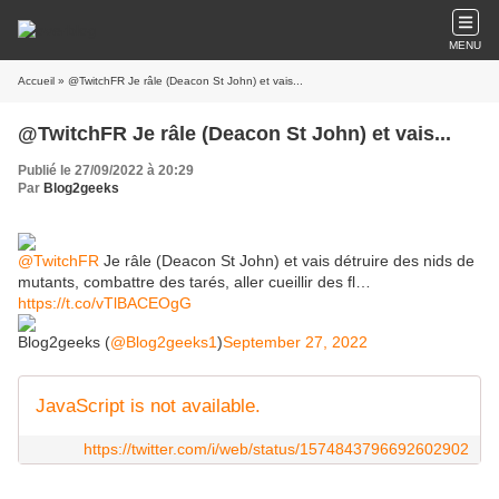
MENU
Accueil
» @TwitchFR Je râle (Deacon St John) et vais...
@TwitchFR Je râle (Deacon St John) et vais...
Publié le 27/09/2022 à 20:29
Par
Blog2geeks
@TwitchFR
Je râle (Deacon St John) et vais détruire des nids de
mutants, combattre des tarés, aller cueillir des fl…
https://t.co/vTlBACEOgG
Blog2geeks (
@Blog2geeks1
)
September 27, 2022
JavaScript is not available.
https://twitter.com/i/web/status/1574843796692602902