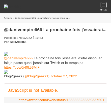
MENU
Accueil
» @danivempire666 La prochaine fois j'essaierai...
@danivempire666 La prochaine fois j'essaierai...
Publié le 27/10/2022 à 10:33
Par
Blog2geeks
@danivempire666
La prochaine fois j'essaierai d'être dispo, en
fait je passe quasi jamais sur Twitch et le temps pa…
https://t.co/0j40k56MiF
Blog2geeks (
@Blog2geeks1
)
October 27, 2022
JavaScript is not available.
https://twitter.com/i/web/status/1585565235389337601