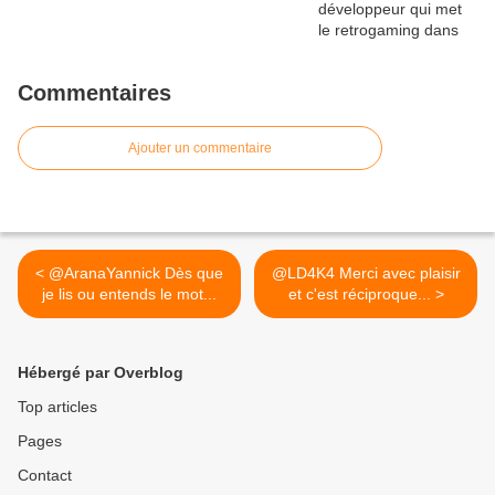
Commentaires
Ajouter un commentaire
< @AranaYannick Dès que
@LD4K4 Merci avec plaisir
je lis ou entends le mot...
et c'est réciproque... >
Hébergé par Overblog
Top articles
Pages
Contact