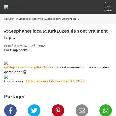
MENU
Accueil
» @StephaneFicca @turk182es Ils sont vraiment top...
@StephaneFicca @turk182es Ils sont vraiment
top...
Publié le 07/11/2022 à 09:02
Par
Blog2geeks
@StephaneFicca
@turk182es
Ils sont vraiment top les épisodes
game gear 😊
Blog2geeks (
@Blog2geeks1
)
November 07, 2022
Partager