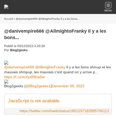
MENU
Accueil
» @danivempire666 @AllmightoFranky Il y a les bons...
@danivempire666 @AllmightoFranky Il y a les
bons...
Publié le 09/12/2022 à 20:26
Par
Blog2geeks
@danivempire666
@AllmightoFranky
Il y a les bons shmup et les
mauvais shmpup, les mauvais c'est quand on y arrive p…
https://t.co/mXyxR8za5w
Blog2geeks (
@Blog2geeks1
)
December 09, 2022
JavaScript is not available.
https://twitter.com/i/web/status/1601297182895706113