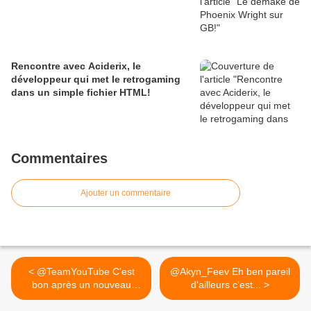
Rencontre avec Aciderix, le
développeur qui met le retrogaming
dans un simple fichier HTML!
Commentaires
Ajouter un commentaire
< @TeamYouTube C'est
@Akyn_Feev Eh ben pareil
bon après un nouveau
d'ailleurs c'est... >
vote...