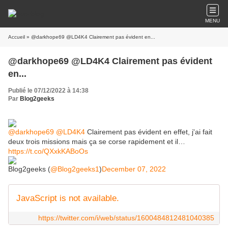
MENU
Accueil
» @darkhope69 @LD4K4 Clairement pas évident en...
@darkhope69 @LD4K4 Clairement pas évident
en...
Publié le 07/12/2022 à 14:38
Par
Blog2geeks
@darkhope69
@LD4K4
Clairement pas évident en effet, j'ai fait
deux trois missions mais ça se corse rapidement et il…
https://t.co/QXxkKABoOs
Blog2geeks (
@Blog2geeks1
)
December 07, 2022
JavaScript is not available.
https://twitter.com/i/web/status/1600484812481040385