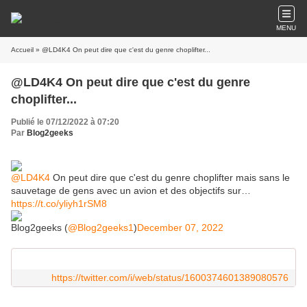
MENU
Accueil
» @LD4K4 On peut dire que c'est du genre choplifter...
@LD4K4 On peut dire que c'est du genre
choplifter...
Publié le 07/12/2022 à 07:20
Par
Blog2geeks
@LD4K4
On peut dire que c'est du genre choplifter mais sans le
sauvetage de gens avec un avion et des objectifs sur…
https://t.co/yliyh1rSM8
Blog2geeks (
@Blog2geeks1
)
December 07, 2022
https://twitter.com/i/web/status/1600374601389080576