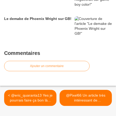
Le demake de Phoenix Wright sur GB!
Commentaires
Ajouter un commentaire
< @eric_quaranta13 Yes je
@Pixel66 Un article très
pourrais faire ça bon là...
intéressant de
@Manga56... >