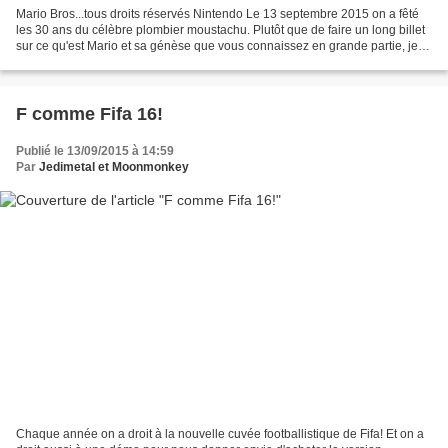
Mario Bros...tous droits réservés Nintendo Le 13 septembre 2015 on a fêté
les 30 ans du célèbre plombier moustachu. Plutôt que de faire un long billet
sur ce qu'est Mario et sa génèse que vous connaissez en grande partie, je
vous propose de nous raconter...
F comme Fifa 16!
Publié le 13/09/2015 à 14:59
Par
Jedimetal et Moonmonkey
Chaque année on a droit à la nouvelle cuvée footballistique de Fifa! Et on a