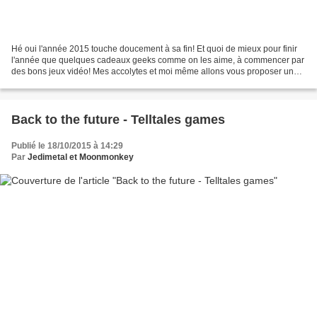
Hé oui l'année 2015 touche doucement à sa fin! Et quoi de mieux pour finir
l'année que quelques cadeaux geeks comme on les aime, à commencer par
des bons jeux vidéo! Mes accolytes et moi même allons vous proposer une
petite sélection de jeux PC et consoles...
Back to the future - Telltales games
Publié le 18/10/2015 à 14:29
Par
Jedimetal et Moonmonkey