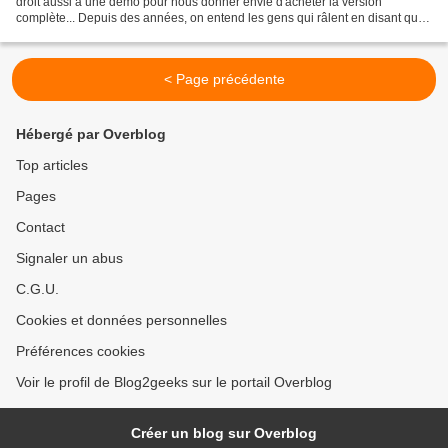
droit aussi à une démo pour nous donner envie d'acheter la version
complète... Depuis des années, on entend les gens qui râlent en disant que
Fifa n+1 n'est qu'une mise à jour...
< Page précédente
Hébergé par Overblog
Top articles
Pages
Contact
Signaler un abus
C.G.U.
Cookies et données personnelles
Préférences cookies
Voir le profil de Blog2geeks sur le portail Overblog
Créer un blog sur Overblog