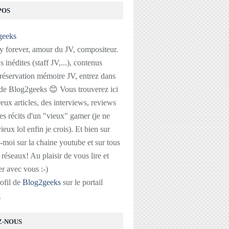
POS
 forever, amour du JV, compositeur.
 inédites (staff JV,...), contenus
réservation mémoire JV, entrez dans
 de Blog2geeks 😊 Vous trouverez ici
ux articles, des interviews, reviews
des récits d'un "vieux" gamer (je ne
ieux lol enfin je crois). Et bien sur
-moi sur la chaine youtube et sur tous
s réseaux! Au plaisir de vous lire et
r avec vous :-)
rofil de
Blog2geeks
sur le portail
g
Z-NOUS