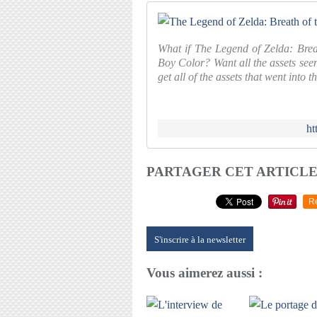
What if The Legend of Zelda: Brea
Boy Color? Want all the assets seen
get all of the assets that went into t
h
PARTAGER CET ARTICL
R
S'inscrire à la newsletter
Vous aimerez aussi :