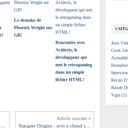
Le demake de
r
Phoenix Wright sur
CATÉG
r!
GB!
Rencontre avec
Jeux Vid
Aciderix, le
Geek Att
développeur qui
Actualité
met le retrogaming
Homebr
dans un simple
Interview
fichier HTML!
Récits D
Bande De
Vgm
(1)
Recherches de geeks d'un autre type 😂
Stargate Origins : avis à chaud sur cette mini série!