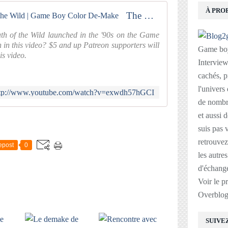
À PRO
The Legend of Zelda: Breath of the Wild | Game Boy Color De-Make
th of the Wild launched in the '90s on the Game
 in this video? $5 and up Patreon supporters will
Game boy
his video.
Interviews
cachés, p
l'univers
ttp://www.youtube.com/watch?v=exwdh57hGCI
de nombre
et aussi 
E
suis pas v
retrouvez
epost
0
les autre
d'échange
Voir le p
Overblo
SUIVE