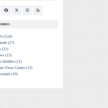
ORIES
éo
(124)
itude
(27)
s
(21)
ews
(15)
s Inédites
(12)
'un Vieux Gamer
(12)
ssinée
(10)