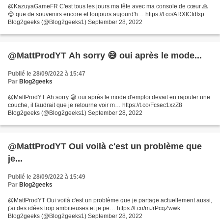
@KazuyaGameFR C'est tous les jours ma fête avec ma console de cœur 🙏
😊 que de souvenirs encore et toujours aujourd'h… https://t.co/ARXfCfdIxp
Blog2geeks (@Blog2geeks1) September 28, 2022
@MattProdYT Ah sorry 😅 oui après le mode...
Publié le 28/09/2022 à 15:47
Par
Blog2geeks
@MattProdYT Ah sorry 😅 oui après le mode d'emploi devait en rajouter une
couche, il faudrait que je retourne voir m… https://t.co/Fcsec1xzZ8
Blog2geeks (@Blog2geeks1) September 28, 2022
@MattProdYT Oui voilà c'est un problème que
je...
Publié le 28/09/2022 à 15:49
Par
Blog2geeks
@MattProdYT Oui voilà c'est un problème que je partage actuellement aussi,
j'ai des idées trop ambitieuses et je pe… https://t.co/mJrPcqZwwk
Blog2geeks (@Blog2geeks1) September 28, 2022