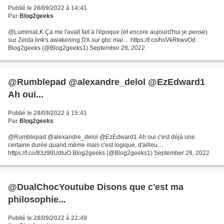
Publié le 28/09/2022 à 14:41
Par
Blog2geeks
@LuminiaLK Ça me l'avait fait à l'époque (et encore aujourd'hui je pense)
sur Zelda link's awakening DX sur gbc mai… https://t.co/hsVkRkwvOd
Blog2geeks (@Blog2geeks1) September 28, 2022
@Rumblepad @alexandre_delol @EzEdward1
Ah oui...
Publié le 28/09/2022 à 15:41
Par
Blog2geeks
@Rumblepad @alexandre_delol @EzEdward1 Ah oui c'est déjà une
certaine durée quand même mais c'est logique, d'ailleu…
https://t.co/83z98UdluO Blog2geeks (@Blog2geeks1) September 28, 2022
@DualChocYoutube Disons que c'est ma
philosophie...
Publié le 28/09/2022 à 22:49