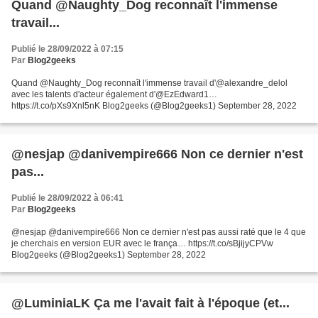
Quand @Naughty_Dog reconnaît l'immense
travail...
Publié le 28/09/2022 à 07:15
Par
Blog2geeks
Quand @Naughty_Dog reconnaît l'immense travail d'@alexandre_delol
avec les talents d'acteur également d'@EzEdward1…
https://t.co/pXs9Xnl5nK Blog2geeks (@Blog2geeks1) September 28, 2022
@nesjap @danivempire666 Non ce dernier n'est
pas...
Publié le 28/09/2022 à 06:41
Par
Blog2geeks
@nesjap @danivempire666 Non ce dernier n'est pas aussi raté que le 4 que
je cherchais en version EUR avec le frança… https://t.co/sBjijyCPVw
Blog2geeks (@Blog2geeks1) September 28, 2022
@LuminiaLK Ça me l'avait fait à l'époque (et...