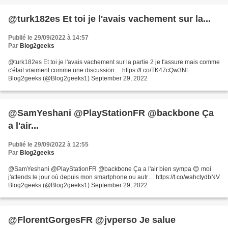
@turk182es Et toi je l'avais vachement sur la...
Publié le 29/09/2022 à 14:57
Par
Blog2geeks
@turk182es Et toi je l'avais vachement sur la partie 2 je t'assure mais comme
c'était vraiment comme une discussion… https://t.co/TK47cQw3Nt
Blog2geeks (@Blog2geeks1) September 29, 2022
@SamYeshani @PlayStationFR @backbone Ça
a l'air...
Publié le 29/09/2022 à 12:55
Par
Blog2geeks
@SamYeshani @PlayStationFR @backbone Ça a l'air bien sympa 😊 moi
j'attends le jour où depuis mon smartphone ou autr… https://t.co/wahctydbNV
Blog2geeks (@Blog2geeks1) September 29, 2022
@FlorentGorgesFR @jvperso Je salue