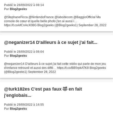
Publié le 28/09/2022 à 08:14
Par
Blog2geeks
@StephaneFicca @NintendoFrance @laboitecom @BaggioOfficial Ma
console de cœur et quelle belle photo j'en ai aussi i…
https://t.co/efCnAcX0BG Blog2geeks (@Blog2geeks1) September 28, 2022
@neganizer14 D'ailleurs à ce sujet j'ai fait...
Publié le 28/09/2022 à 08:04
Par
Blog2geeks
@neganizer14 D'ailleurs à ce sujet j'ai fait cette vidéo qui parle de mon jeu
d'enfance retrouvé et aussi des diffé… https://t.co/BB5rpkATK8 Blog2geeks
(@Blog2geeks1) September 28, 2022
@turk182es C'est pas faux 🤣 en fait
j'englobais...
Publié le 29/09/2022 à 14:55
Par
Blog2geeks