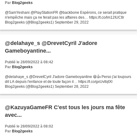
Par
Blog2geeks
@SamYeshani @PlayStationFR @backbone Espérons, ce serait pratique
n'empêche mais ça ne ferait pas les affaires des… https://t.co/lm12IUCtlr
Blog2geeks (@Blog2geeks1) September 29, 2022
@delahaye_s @DrevetCyril J'adore
Gameboyantine...
Publié le 28/09/2022 à 08:42
Par
Blog2geeks
@delahaye_s @DrevetCyril J'adore Gameboyantine 😆👍 Perso j'ai toujours
dit LA depuis l'enfance et de toute façon il… https://t.co/gxUvlbjtXl
Blog2geeks (@Blog2geeks1) September 28, 2022
@KazuyaGameFR C'est tous les jours ma fête
avec...
Publié le 28/09/2022 à 08:02
Par
Blog2geeks