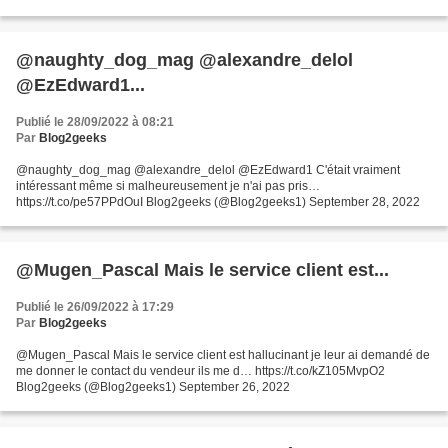
@naughty_dog_mag @alexandre_delol
@EzEdward1...
Publié le 28/09/2022 à 08:21
Par
Blog2geeks
@naughty_dog_mag @alexandre_delol @EzEdward1 C'était vraiment
intéressant même si malheureusement je n'ai pas pris…
https://t.co/pe57PPdOuI Blog2geeks (@Blog2geeks1) September 28, 2022
@Mugen_Pascal Mais le service client est...
Publié le 26/09/2022 à 17:29
Par
Blog2geeks
@Mugen_Pascal Mais le service client est hallucinant je leur ai demandé de
me donner le contact du vendeur ils me d… https://t.co/kZ105MvpO2
Blog2geeks (@Blog2geeks1) September 26, 2022