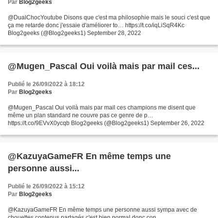
Par
Blog2geeks
@DualChocYoutube Disons que c'est ma philosophie mais le souci c'est que
ça me retarde donc j'essaie d'améliorer to… https://t.co/iqLiSqR4Kc
Blog2geeks (@Blog2geeks1) September 28, 2022
@Mugen_Pascal Oui voilà mais par mail ces...
Publié le 26/09/2022 à 18:12
Par
Blog2geeks
@Mugen_Pascal Oui voilà mais par mail ces champions me disent que
même un plan standard ne couvre pas ce genre de p…
https://t.co/9EVvX0ycqb Blog2geeks (@Blog2geeks1) September 26, 2022
@KazuyaGameFR En même temps une
personne aussi...
Publié le 26/09/2022 à 15:12
Par
Blog2geeks
@KazuyaGameFR En même temps une personne aussi sympa avec de
chouettes contenus partagés c'est bien normal donc con…