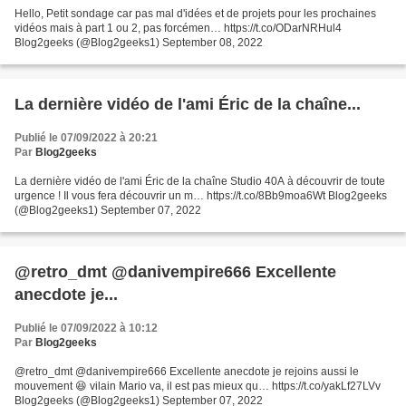
Hello, Petit sondage car pas mal d'idées et de projets pour les prochaines
vidéos mais à part 1 ou 2, pas forcémen… https://t.co/ODarNRHul4
Blog2geeks (@Blog2geeks1) September 08, 2022
La dernière vidéo de l'ami Éric de la chaîne...
Publié le 07/09/2022 à 20:21
Par
Blog2geeks
La dernière vidéo de l'ami Éric de la chaîne Studio 40A à découvrir de toute
urgence ! Il vous fera découvrir un m… https://t.co/8Bb9moa6Wt Blog2geeks
(@Blog2geeks1) September 07, 2022
@retro_dmt @danivempire666 Excellente
anecdote je...
Publié le 07/09/2022 à 10:12
Par
Blog2geeks
@retro_dmt @danivempire666 Excellente anecdote je rejoins aussi le
mouvement 😆 vilain Mario va, il est pas mieux qu… https://t.co/yakLf27LVv
Blog2geeks (@Blog2geeks1) September 07, 2022