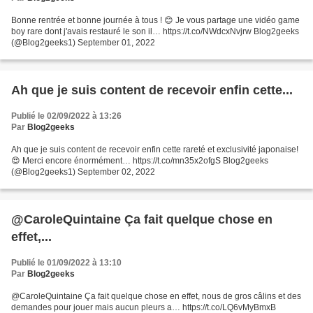
Bonne rentrée et bonne journée à tous ! 😊 Je vous partage une vidéo game
boy rare dont j'avais restauré le son il… https://t.co/NWdcxNvjrw Blog2geeks
(@Blog2geeks1) September 01, 2022
Ah que je suis content de recevoir enfin cette...
Publié le 02/09/2022 à 13:26
Par
Blog2geeks
Ah que je suis content de recevoir enfin cette rareté et exclusivité japonaise!
😍 Merci encore énormément… https://t.co/mn35x2ofgS Blog2geeks
(@Blog2geeks1) September 02, 2022
@CaroleQuintaine Ça fait quelque chose en
effet,...
Publié le 01/09/2022 à 13:10
Par
Blog2geeks
@CaroleQuintaine Ça fait quelque chose en effet, nous de gros câlins et des
demandes pour jouer mais aucun pleurs a… https://t.co/LQ6vMyBmxB