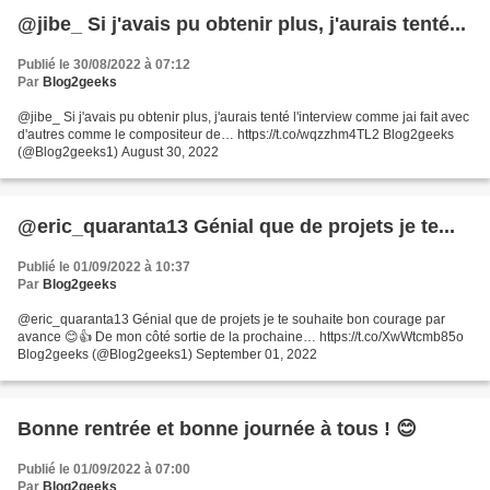
@jibe_ Si j'avais pu obtenir plus, j'aurais tenté...
Publié le 30/08/2022 à 07:12
Par
Blog2geeks
@jibe_ Si j'avais pu obtenir plus, j'aurais tenté l'interview comme jai fait avec
d'autres comme le compositeur de… https://t.co/wqzzhm4TL2 Blog2geeks
(@Blog2geeks1) August 30, 2022
@eric_quaranta13 Génial que de projets je te...
Publié le 01/09/2022 à 10:37
Par
Blog2geeks
@eric_quaranta13 Génial que de projets je te souhaite bon courage par
avance 😊👍 De mon côté sortie de la prochaine… https://t.co/XwWtcmb85o
Blog2geeks (@Blog2geeks1) September 01, 2022
Bonne rentrée et bonne journée à tous ! 😊
Publié le 01/09/2022 à 07:00
Par
Blog2geeks