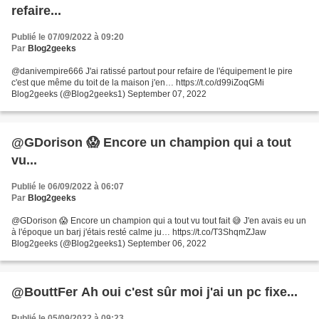
refaire...
Publié le 07/09/2022 à 09:20
Par
Blog2geeks
@danivempire666 J'ai ratissé partout pour refaire de l'équipement le pire
c'est que même du toit de la maison j'en… https://t.co/d99iZoqGMi
Blog2geeks (@Blog2geeks1) September 07, 2022
@GDorison 😱 Encore un champion qui a tout
vu...
Publié le 06/09/2022 à 06:07
Par
Blog2geeks
@GDorison 😱 Encore un champion qui a tout vu tout fait 😅 J'en avais eu un
à l'époque un barj j'étais resté calme ju… https://t.co/T3ShqmZJaw
Blog2geeks (@Blog2geeks1) September 06, 2022
@BouttFer Ah oui c'est sûr moi j'ai un pc fixe...
Publié le 05/09/2022 à 09:23