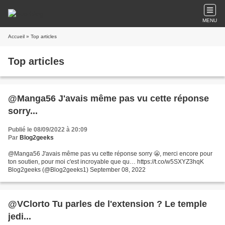
MENU
Accueil
» Top articles
Top articles
@Manga56 J'avais même pas vu cette réponse
sorry...
Publié le 08/09/2022 à 20:09
Par
Blog2geeks
@Manga56 J'avais même pas vu cette réponse sorry 😬, merci encore pour
ton soutien, pour moi c'est incroyable que qu… https://t.co/w5SXYZ3hqK
Blog2geeks (@Blog2geeks1) September 08, 2022
@VClorto Tu parles de l'extension ? Le temple
jedi...