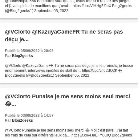
@danivempire666 Ben pareil sauf que là j'avais réussi à refaire des pièges
et j'avais plein de munitions que j'avai… https://t.co/VIHHg5f0bX Blog2geeks
(@Blog2geeks1) September 05, 2022
@VClorto @KazuyaGameFR Tu ne seras pas
déçu je...
Publié le 05/09/2022 à 20:03
Par
Blog2geeks
@VClorto @KazuyaGameFR Tu ne seras pas déçu je te le promets, je bosse
énormément, interviews inédites de staff de… https://t.co/ynq2dQ2KHy
Blog2geeks (@Blog2geeks1) September 05, 2022
@VClorto Punaise je me sens moins seul merci
😂...
Publié le 03/09/2022 à 14:57
Par
Blog2geeks
@VClorto Punaise je me sens moins seul merci 😂 Moi c'est pareil, j'ai fait
les frais de cela sur différents jeux ga… https://t.co/4JaEFY6QIQ Blog2geeks