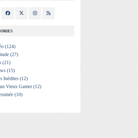
ORIES
éo
(124)
itude
(27)
s
(21)
ews
(15)
s Inédites
(12)
'un Vieux Gamer
(12)
ssinée
(10)