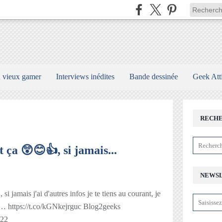
n vieux gamer
Interviews inédites
Bande dessinée
Geek Att
RECH
 ça 😲😊👍, si jamais...
NEWS
 jamais j'ai d'autres infos je te tiens au courant, je
r… https://t.co/kGNkejrguc Blog2geeks
022