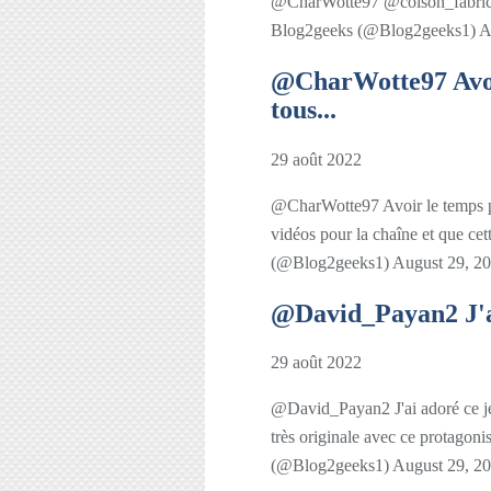
@CharWotte97 @colson_fabri
Blog2geeks (@Blog2geeks1) A
@CharWotte97 Avoir
tous...
29 août 2022
@CharWotte97 Avoir le temps pou
vidéos pour la chaîne et que c
(@Blog2geeks1) August 29, 2
@David_Payan2 J'ai 
29 août 2022
@David_Payan2 J'ai adoré ce jeu
très originale avec ce protag
(@Blog2geeks1) August 29, 2