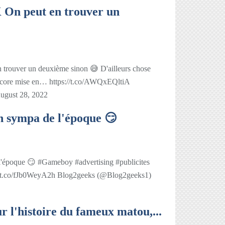
n peut en trouver un
ouver un deuxième sinon 😅 D'ailleurs chose
encore mise en… https://t.co/AWQxEQltiA
ugust 28, 2022
en sympa de l'époque 😏
l'époque 😏 #Gameboy #advertising #publicites
/t.co/fJb0WeyA2h Blog2geeks (@Blog2geeks1)
r l'histoire du fameux matou,...