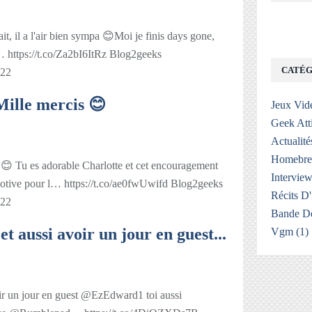
it, il a l'air bien sympa 😊Moi je finis days gone,
… https://t.co/Za2bI6ItRz Blog2geeks
CATÉG
022
lle mercis 😊
Jeux Vid
Geek Att
Actualité
Homebr
 Tu es adorable Charlotte et cet encouragement
Interview
tive pour l… https://t.co/ae0fwUwifd Blog2geeks
Récits D
022
Bande De
aussi avoir un jour en guest...
Vgm
(1)
r un jour en guest @EzEdward1 toi aussi