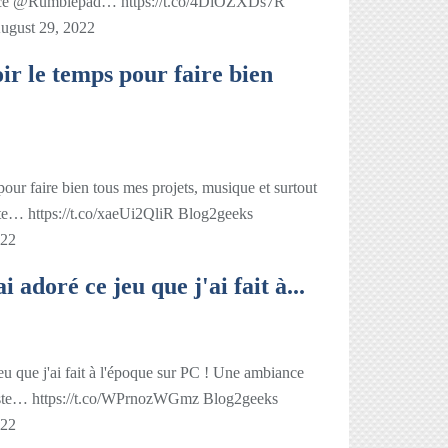
ce @Rumblepad… https://t.co/4DiOZXDs7R
ugust 29, 2022
 le temps pour faire bien
r faire bien tous mes projets, musique et surtout
ette… https://t.co/xaeUi2QliR Blog2geeks
022
adoré ce jeu que j'ai fait à...
 que j'ai fait à l'époque sur PC ! Une ambiance
oniste… https://t.co/WPrnozWGmz Blog2geeks
022