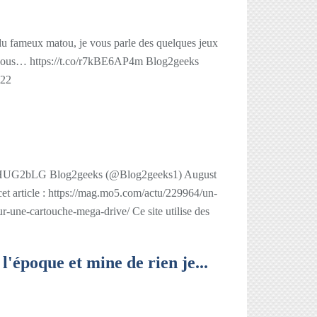
 du fameux matou, je vous parle des quelques jeux
 vous… https://t.co/r7kBE6AP4m Blog2geeks
022
qb6HUG2bLG Blog2geeks (@Blog2geeks1) August
et article : https://mag.mo5.com/actu/229964/un-
-une-cartouche-mega-drive/ Ce site utilise des
 l'époque et mine de rien je...