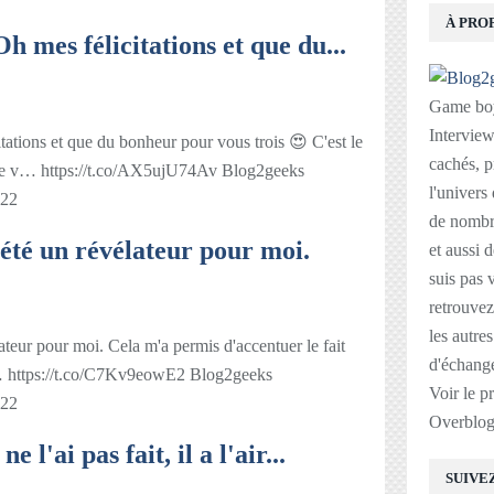
À PRO
mes félicitations et que du...
Game boy
Interviews
tions et que du bonheur pour vous trois 😍 C'est le
cachés, p
le v… https://t.co/AX5ujU74Av Blog2geeks
l'univers
022
de nombre
 été un révélateur pour moi.
et aussi 
suis pas v
retrouvez
les autre
lateur pour moi. Cela m'a permis d'accentuer le fait
d'échange
… https://t.co/C7Kv9eowE2 Blog2geeks
Voir le p
022
Overblo
 l'ai pas fait, il a l'air...
SUIVE