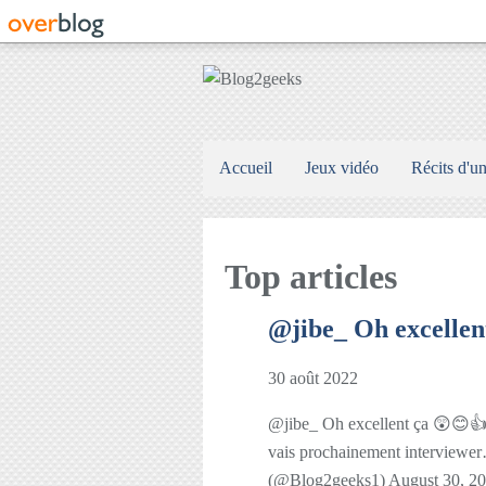
Accueil
Jeux vidéo
Récits d'u
Top articles
@jibe_ Oh excellent
30 août 2022
@jibe_ Oh excellent ça 😲😊👍, si
vais prochainement interviewe
(@Blog2geeks1) August 30, 2