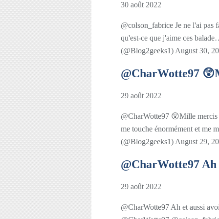
30 août 2022
@colson_fabrice Je ne l'ai pas fa
qu'est-ce que j'aime ces balade
(@Blog2geeks1) August 30, 2
@CharWotte97 😲Mi
29 août 2022
@CharWotte97 😲Mille mercis 
me touche énormément et me mo
(@Blog2geeks1) August 29, 2
@CharWotte97 Ah et 
29 août 2022
@CharWotte97 Ah et aussi avoi