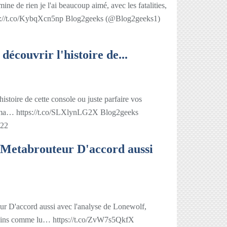
mine de rien je l'ai beaucoup aimé, avec les fatalities,
tps://t.co/KybqXcn5np Blog2geeks (@Blog2geeks1)
 découvrir l'histoire de...
histoire de cette console ou juste parfaire vos
n ima… https://t.co/SLXlynLG2X Blog2geeks
022
etabrouteur D'accord aussi
D'accord aussi avec l'analyse de Lonewolf,
rtains comme lu… https://t.co/ZvW7s5QkfX