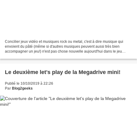
Concilier jeux vidéo et musiques rock ou metal, c'est à dire musique qui
envoient du pâté (même si d'autres musiques peuvent aussi très bien
accompagner un jeu!) n'est pas chose nouvelle aujourd'hui dans le jeu
vidéo. On pourrait en effet citer en vrac...
Le deuxième let's play de la Megadrive mini!
Publié le 10/10/2019 à 22:26
Par
Blog2geeks