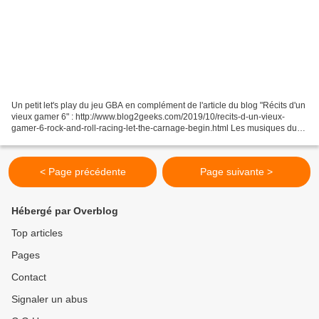
Un petit let's play du jeu GBA en complément de l'article du blog "Récits d'un
vieux gamer 6" : http://www.blog2geeks.com/2019/10/recits-d-un-vieux-
gamer-6-rock-and-roll-racing-let-the-carnage-begin.html Les musiques du
jeu qui sont entendues sur cette...
< Page précédente
Page suivante >
Hébergé par Overblog
Top articles
Pages
Contact
Signaler un abus