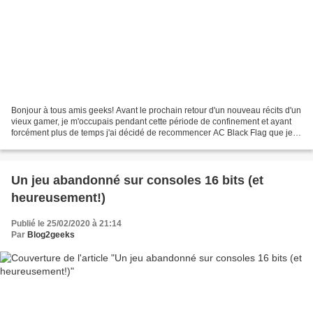
Bonjour à tous amis geeks! Avant le prochain retour d'un nouveau récits d'un
vieux gamer, je m'occupais pendant cette période de confinement et ayant
forcément plus de temps j'ai décidé de recommencer AC Black Flag que je
n'avais pas pu terminer à l'époque...
Un jeu abandonné sur consoles 16 bits (et
heureusement!)
Publié le 25/02/2020 à 21:14
Par
Blog2geeks