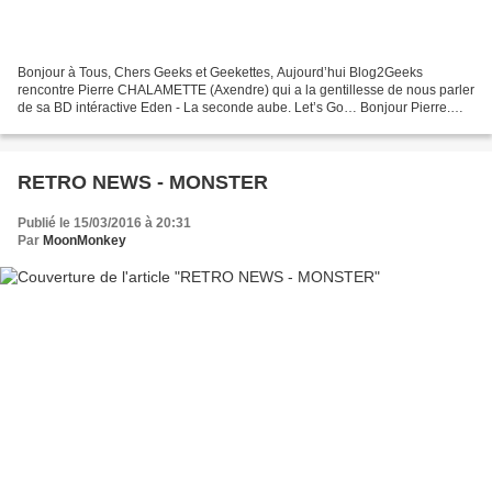
Bonjour à Tous, Chers Geeks et Geekettes, Aujourd’hui Blog2Geeks
rencontre Pierre CHALAMETTE (Axendre) qui a la gentillesse de nous parler
de sa BD intéractive Eden - La seconde aube. Let’s Go… Bonjour Pierre.
Tout d’abord un grand merci pour avoir accepté...
RETRO NEWS - MONSTER
Publié le 15/03/2016 à 20:31
Par
MoonMonkey