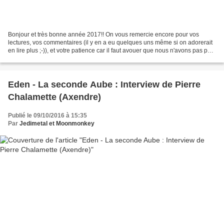
Bonjour et très bonne année 2017!! On vous remercie encore pour vos
lectures, vos commentaires (il y en a eu quelques uns même si on adorerait
en lire plus ;-)), et votre patience car il faut avouer que nous n'avons pas pu
être toujours très réguliers......
Eden - La seconde Aube : Interview de Pierre
Chalamette (Axendre)
Publié le 09/10/2016 à 15:35
Par
Jedimetal et Moonmonkey