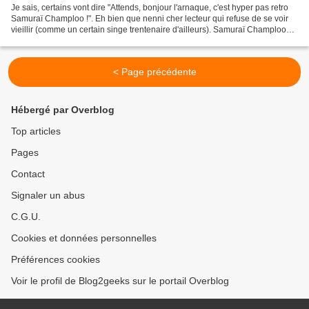
Je sais, certains vont dire "Attends, bonjour l'arnaque, c'est hyper pas retro
Samuraï Champloo !". Eh bien que nenni cher lecteur qui refuse de se voir
vieillir (comme un certain singe trentenaire d'ailleurs). Samuraï Champloo
est un anime dont la diffusion...
< Page précédente
Hébergé par Overblog
Top articles
Pages
Contact
Signaler un abus
C.G.U.
Cookies et données personnelles
Préférences cookies
Voir le profil de Blog2geeks sur le portail Overblog