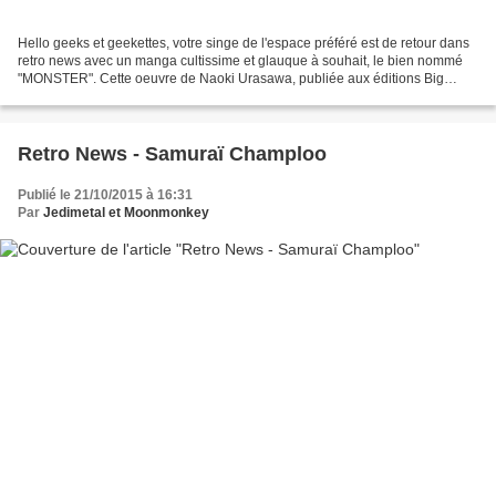
Hello geeks et geekettes, votre singe de l'espace préféré est de retour dans
retro news avec un manga cultissime et glauque à souhait, le bien nommé
"MONSTER". Cette oeuvre de Naoki Urasawa, publiée aux éditions Big
comics original entre 1994 et 2001...
Retro News - Samuraï Champloo
Publié le 21/10/2015 à 16:31
Par
Jedimetal et Moonmonkey