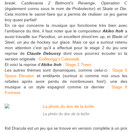
break
,
Castlevania 2 Belmont's Revenge
,
Operation C
(également connu sous le nom de
Probotector
) et
Skate or Die
.
Cela montre le savoir-faire qui a permis de réaliser ce jeu game
boy quasi parfait!
En ce qui concerne la musique qui fonctionne très bien avec
l'ambiance du titre, il faut noter que le compositeur
Akiko Itoh
a
aussi travaillé sur
Parodius
, un excellent shoot'em up, et
Blade of
Steel
, un jeu de hockey sur glace. Mais ce qui a surtout retenu
mon attention c'est qu'il a effectué pour le stage 2 du jeu une
reprise de
Claude Debussy
dont vous pourrez écouter ici la
version originale :
Golliwogg's Cakewalk
.
Et voici la reprise d'
Akiko Itoh
:
Stage 2 Trees
Les autres thèmes sont dynamiques, comme celui-ci :
Stage 5
Space Elevator
et entêtants (surtout si comme moi vous les
refaites après avoir perdu de nombreuses fois!), une des
musique a un style espagnol comme ce dernier :
Stage 8
Fortress
La photo du dos de la boîte
Kid Dracula est un jeu qui se trouve en version complète à un prix