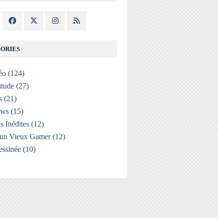
ORIES
éo
(124)
itude
(27)
s
(21)
ews
(15)
s Inédites
(12)
'un Vieux Gamer
(12)
ssinée
(10)