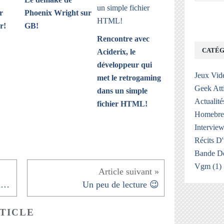
r
Phoenix Wright sur
r!
GB!
Rencontre avec
CATÉG
Aciderix, le
développeur qui
Jeux Vid
met le retrogaming
Geek Att
dans un simple
Actualité
fichier HTML!
Homebr
Interview
Récits D
Bande De
Vgm
(1)
@MattProdYT C'est vrai que la boîte est...
Un peu de lecture 😉
TICLE