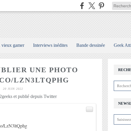
n vieux gamer
Interviews inédites
Bande dessinée
Geek Att
UBLIER UNE PHOTO
RECH
T.CO/LZN3LTQPHG
20 JUIN 2022
geeks et publié depuis Twitter
NEWS
)
t.co/LzN3ltQphg