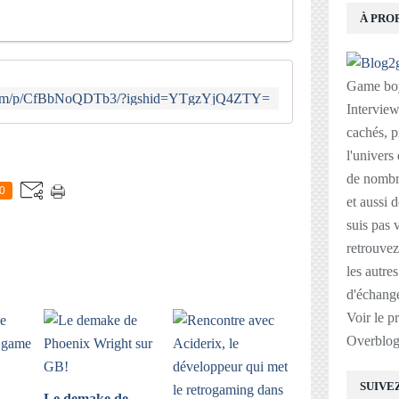
À PRO
Game boy
m.com/p/CfBbNoQDTb3/?igshid=YTgzYjQ4ZTY=
Interviews
cachés, p
E
l'univers
de nombre
0
et aussi 
suis pas v
retrouvez
les autre
d'échange
Voir le p
Overblo
SUIVE
Le demake de