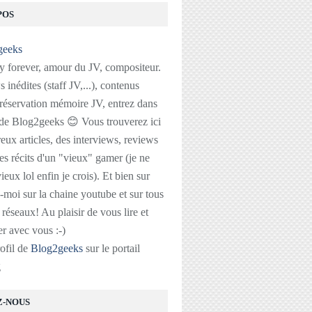
POS
 forever, amour du JV, compositeur.
 inédites (staff JV,...), contenus
réservation mémoire JV, entrez dans
 de Blog2geeks 😊 Vous trouverez ici
ux articles, des interviews, reviews
des récits d'un "vieux" gamer (je ne
ieux lol enfin je crois). Et bien sur
-moi sur la chaine youtube et sur tous
s réseaux! Au plaisir de vous lire et
r avec vous :-)
rofil de
Blog2geeks
sur le portail
g
Z-NOUS