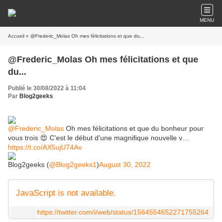
MENU
Accueil
» @Frederic_Molas Oh mes félicitations et que du...
@Frederic_Molas Oh mes félicitations et que
du...
Publié le 30/08/2022 à 11:04
Par
Blog2geeks
@Frederic_Molas
Oh mes félicitations et que du bonheur pour
vous trois 😍 C'est le début d'une magnifique nouvelle v…
https://t.co/AX5ujU74Av
Blog2geeks (
@Blog2geeks1
)
August 30, 2022
JavaScript is not available.
https://twitter.com/i/web/status/1564554652271755264