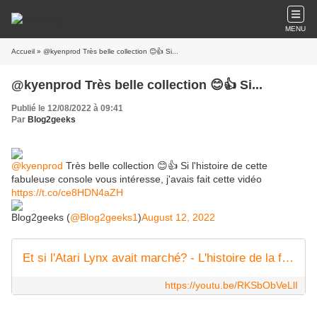
MENU
Accueil
» @kyenprod Très belle collection 😊👍 Si...
@kyenprod Très belle collection 😊👍 Si...
Publié le 12/08/2022 à 09:41
Par
Blog2geeks
@kyenprod
Très belle collection 😊👍 Si l'histoire de cette
fabuleuse console vous intéresse, j'avais fait cette vidéo
https://t.co/ce8HDN4aZH
Blog2geeks (
@Blog2geeks1
)
August 12, 2022
Et si l'Atari Lynx avait marché? - L'histoire de la fameuse console portable d'Atari!
https://youtu.be/RKSbObVeLlI