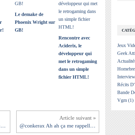
Le demake de
r
Phoenix Wright sur
r!
GB!
CATÉG
Rencontre avec
Jeux Vid
Aciderix, le
Geek Att
développeur qui
Actualité
met le retrogaming
Homebr
dans un simple
Interview
fichier HTML!
Récits D
Bande De
Vgm
(1)
@Akyn_Feev J'ai raté ça malheureusement, je...
@conkerax Ah ah ça me rappelle mon déménagement...