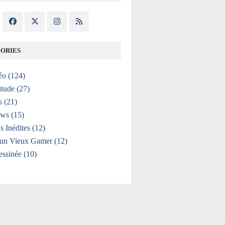
ORIES
éo
(124)
itude
(27)
s
(21)
ews
(15)
s Inédites
(12)
'un Vieux Gamer
(12)
ssinée
(10)