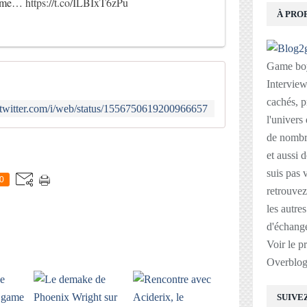
comme…
https://t.co/ILBIxT6zPu
À PRO
Game boy
Interviews
cachés, p
//twitter.com/i/web/status/1556750619200966657
l'univers
de nombre
E
et aussi 
suis pas v
0
retrouvez
les autre
d'échange
Voir le p
Overblo
SUIVE