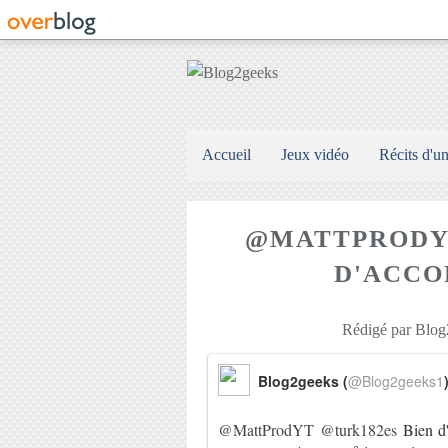
Accueil
Jeux vidéo
Récits d'u
@MATTPRODYT
D'ACCOR
Rédigé par Blog2
Blog2geeks (
@Blog2geeks1
@MattProdYT
@turk182es
Bien d'