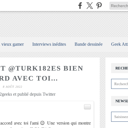
n vieux gamer
Interviews inédites
Bande dessinée
Geek Att
 @TURK182ES BIEN
RECH
D AVEC TOI...
8 AOÛT 2022
geeks et publié depuis Twitter
NEWS
)
accord avec toi l'ami 😉 Une version qui montre