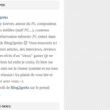
POS
 forever, amour du JV, compositeur.
 inédites (staff JV,...), contenus
réservation mémoire JV, entrez dans
 de Blog2geeks 😊 Vous trouverez ici
ux articles, des interviews, reviews
des récits d'un "vieux" gamer (je ne
ieux lol enfin je crois). Et bien sur
-moi sur la chaine youtube et sur tous
s réseaux! Au plaisir de vous lire et
r avec vous :-)
rofil de
Blog2geeks
sur le portail
g
Z-NOUS