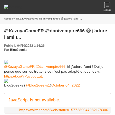
MENU
Accueil
» @KazuyaGameFR @danivempire666 😅 j'adore l'ami !...
@KazuyaGameFR @danivempire666 😅 j'adore
l'ami !...
Publié le 04/10/2022 à 14:26
Par
Blog2geeks
@KazuyaGameFR
@danivempire666
😅 j'adore l'ami ! Oui je
pense que sur les trottoirs ce n'est pas adapté et que les v…
https://t.co/YPuvbpJEuE
Blog2geeks (
@Blog2geeks1
)
October 04, 2022
JavaScript is not available.
https://twitter.com/i/web/status/1577289047982178306