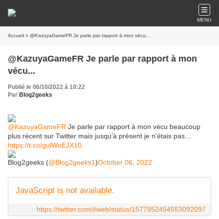
MENU
Accueil
» @KazuyaGameFR Je parle par rapport à mon vécu...
@KazuyaGameFR Je parle par rapport à mon
vécu...
Publié le 06/10/2022 à 10:22
Par
Blog2geeks
@KazuyaGameFR
Je parle par rapport à mon vécu beaucoup
plus récent sur Twitter mais jusqu'à présent je n'étais pas…
https://t.co/gulWoEJX10
Blog2geeks (
@Blog2geeks1
)
October 06, 2022
JavaScript is not available.
https://twitter.com/i/web/status/1577952454553092097