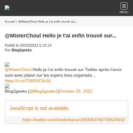
MENU
Accueil
» @MisterChoul Hello je t'ai enfin trouvé sur...
@MisterChoul Hello je t'ai enfin trouvé sur...
Publié le 20/10/2022 à 12:13
Par
Blog2geeks
@MisterChoul
Hello je t'ai enfin trouvé sur Twitter après t'avoir
suivi avec plaisir sur les supers lives organisés…
https://t.co/T56RXC9z34
Blog2geeks (
@Blog2geeks1
)
October 20, 2022
JavaScript is not available.
https://twitter.com/i/web/status/1583053766739525632