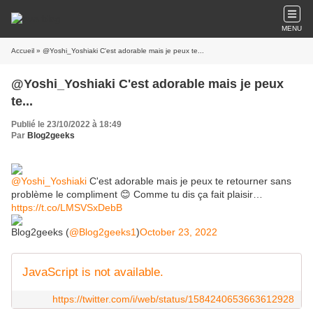
MENU
Accueil
» @Yoshi_Yoshiaki C'est adorable mais je peux te...
@Yoshi_Yoshiaki C'est adorable mais je peux
te...
Publié le 23/10/2022 à 18:49
Par
Blog2geeks
@Yoshi_Yoshiaki
C'est adorable mais je peux te retourner sans
problème le compliment 😊 Comme tu dis ça fait plaisir…
https://t.co/LMSVSxDebB
Blog2geeks (
@Blog2geeks1
)
October 23, 2022
JavaScript is not available.
https://twitter.com/i/web/status/1584240653663612928