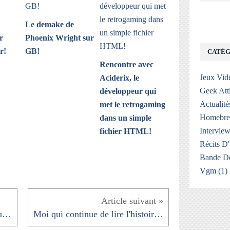
Le demake de
r
Phoenix Wright sur
r!
GB!
CATÉG
Rencontre avec
Jeux Vid
Aciderix, le
Geek Att
développeur qui
Actualité
met le retrogaming
Homebr
dans un simple
Interview
fichier HTML!
Récits D
Bande De
Vgm
(1)
@neganizer14 @ergo837 Ce qui mine de rien aurait...
Moi qui continue de lire l'histoire de rare de...