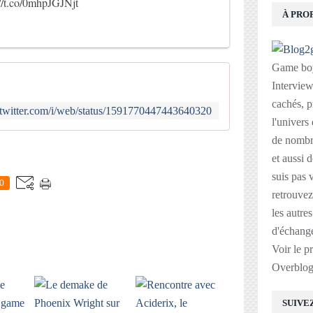
://t.co/0mhpJGJNjt
À PRO
Game boy
Interviews
cachés, p
//twitter.com/i/web/status/1591770447443640320
l'univers
de nombre
E
et aussi 
suis pas v
0
retrouvez
les autre
d'échange
Voir le p
Overblo
SUIVE