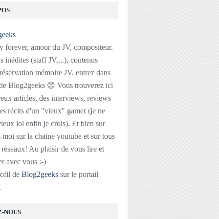
POS
 forever, amour du JV, compositeur.
 inédites (staff JV,...), contenus
réservation mémoire JV, entrez dans
 de Blog2geeks 😊 Vous trouverez ici
ux articles, des interviews, reviews
des récits d'un "vieux" gamer (je ne
ieux lol enfin je crois). Et bien sur
-moi sur la chaine youtube et sur tous
s réseaux! Au plaisir de vous lire et
r avec vous :-)
rofil de
Blog2geeks
sur le portail
g
Z-NOUS