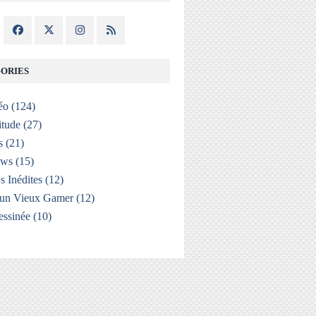
ORIES
éo
(124)
itude
(27)
s
(21)
ews
(15)
s Inédites
(12)
'un Vieux Gamer
(12)
ssinée
(10)