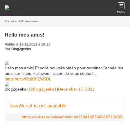
MENU
Accueil
» Hello mes amis!
Hello mes amis!
Publié le 17/12/2022 à 18:23
Par
Blog2geeks
Hello mes amis! Et voilà nouvelle vidéo pour terminer l'année les
amis sur le jeu Halloween racer! Je vous souhait…
https://t.co/RcdD9ZW5DL
Blog2geeks (
@Blog2geeks1
)
December 17, 2022
JavaScript is not available.
https://twitter.com/i/web/status/1604165368410513409