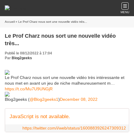
MENU
Accueil
» Le Prof Charz nous sort une nouvelle vidéo très...
Le Prof Charz nous sort une nouvelle vidéo
très...
Publié le 08/12/2022 à 17:04
Par
Blog2geeks
Le Prof Charz nous sort une nouvelle vidéo très intéressante et
nous met en avant un jeu de niche malheureusement m…
https://t.co/Mu7U9UNGjR
Blog2geeks (
@Blog2geeks1
)
December 08, 2022
JavaScript is not available.
https://twitter.com/i/web/status/1600883926247309312