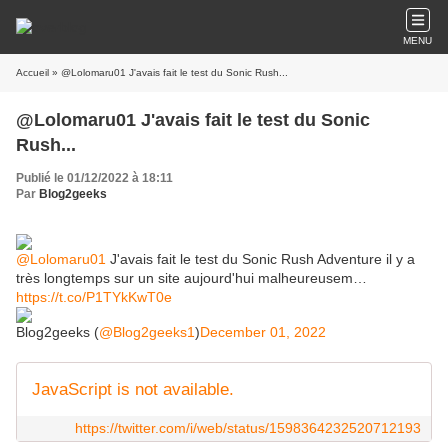
MENU
Accueil
» @Lolomaru01 J'avais fait le test du Sonic Rush...
@Lolomaru01 J'avais fait le test du Sonic
Rush...
Publié le 01/12/2022 à 18:11
Par
Blog2geeks
@Lolomaru01
J'avais fait le test du Sonic Rush Adventure il y a
très longtemps sur un site aujourd'hui malheureusem…
https://t.co/P1TYkKwT0e
Blog2geeks (
@Blog2geeks1
)
December 01, 2022
JavaScript is not available.
https://twitter.com/i/web/status/1598364232520712193