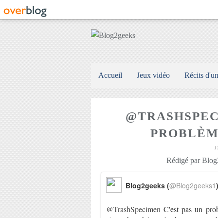
Accueil
Jeux vidéo
Récits d'u
@TRASHSPEC
PROBLÈME
1
Rédigé par Blog2
Blog2geeks (
@Blog2geeks1
@TrashSpecimen
C'est pas un prob