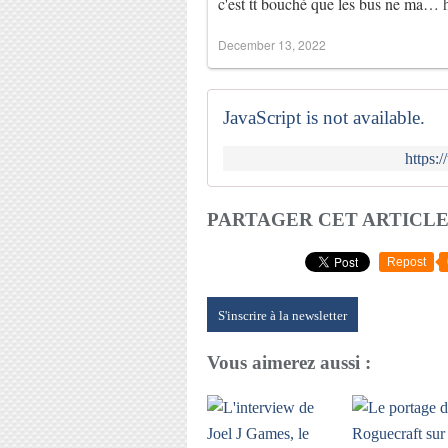
c'est tt bouché que les bus ne ma…
December 13, 2022
JavaScript is not available.
https:
PARTAGER CET ARTICL
Repost
S'inscrire à la newsletter
Vous aimerez aussi :