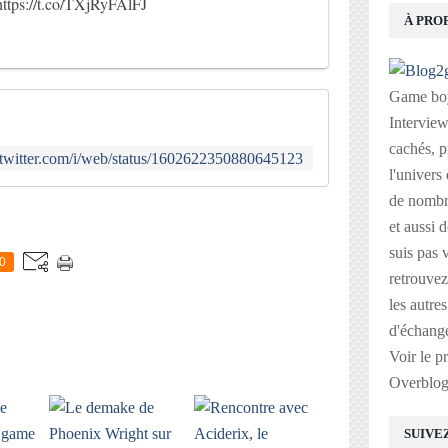
https://t.co/TXjRyFAlFJ
À PRO
Game boy
Interviews
cachés, p
//twitter.com/i/web/status/1602622350880645123
l'univers
de nombre
E
et aussi 
suis pas v
0
retrouvez
les autre
d'échange
Voir le p
Overblo
SUIVE