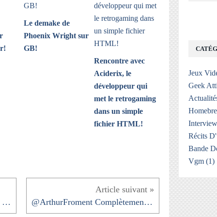
Le demake de
r
Phoenix Wright sur
r!
GB!
CATÉG
Rencontre avec
Jeux Vid
Aciderix, le
Geek Att
développeur qui
Actualité
met le retrogaming
Homebr
dans un simple
Interview
fichier HTML!
Récits D
Bande De
Vgm
(1)
La matinée s'est transformée en journée...
@ArthurFroment Complètement on trouve toujours du...