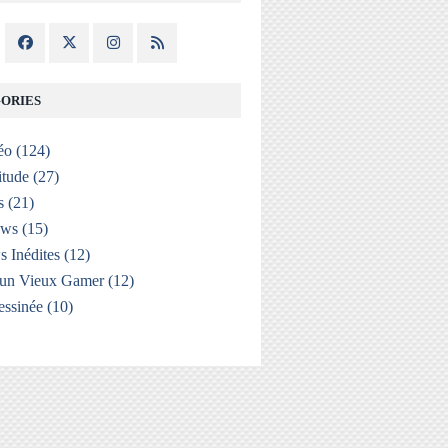
ORIES
éo
(124)
itude
(27)
s
(21)
ews
(15)
s Inédites
(12)
'un Vieux Gamer
(12)
ssinée
(10)