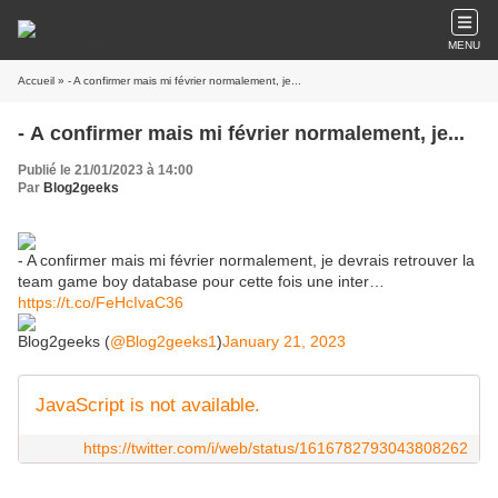
MENU
Accueil
» - A confirmer mais mi février normalement, je...
- A confirmer mais mi février normalement, je...
Publié le 21/01/2023 à 14:00
Par
Blog2geeks
- A confirmer mais mi février normalement, je devrais retrouver la
team game boy database pour cette fois une inter…
https://t.co/FeHcIvaC36
Blog2geeks (
@Blog2geeks1
)
January 21, 2023
JavaScript is not available.
https://twitter.com/i/web/status/1616782793043808262