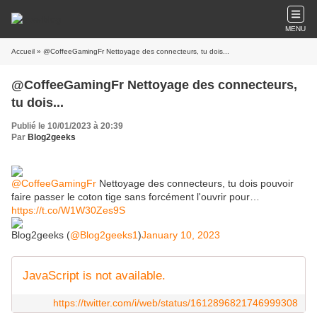
MENU
Accueil
» @CoffeeGamingFr Nettoyage des connecteurs, tu dois...
@CoffeeGamingFr Nettoyage des connecteurs,
tu dois...
Publié le 10/01/2023 à 20:39
Par
Blog2geeks
@CoffeeGamingFr
Nettoyage des connecteurs, tu dois pouvoir
faire passer le coton tige sans forcément l'ouvrir pour…
https://t.co/W1W30Zes9S
Blog2geeks (
@Blog2geeks1
)
January 10, 2023
JavaScript is not available.
https://twitter.com/i/web/status/1612896821746999308