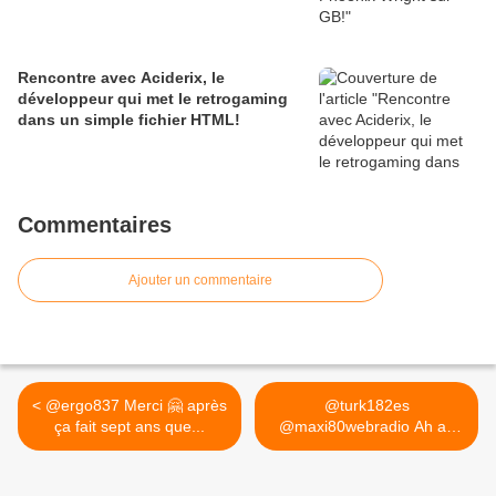
Rencontre avec Aciderix, le
développeur qui met le retrogaming
dans un simple fichier HTML!
Commentaires
Ajouter un commentaire
< @ergo837 Merci 🤗 après
@turk182es
ça fait sept ans que...
@maxi80webradio Ah ah
cette jaquette... >