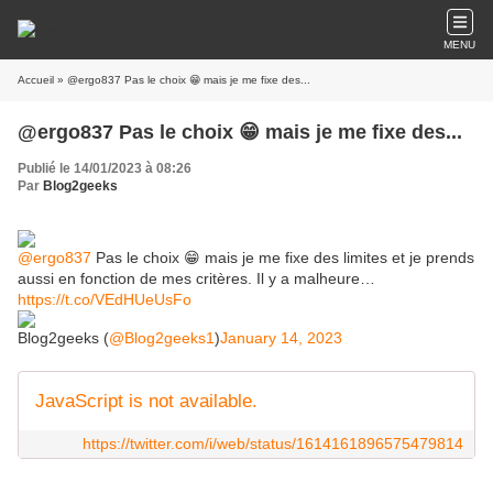
MENU
Accueil
» @ergo837 Pas le choix 😁 mais je me fixe des...
@ergo837 Pas le choix 😁 mais je me fixe des...
Publié le 14/01/2023 à 08:26
Par
Blog2geeks
@ergo837
Pas le choix 😁 mais je me fixe des limites et je prends
aussi en fonction de mes critères. Il y a malheure…
https://t.co/VEdHUeUsFo
Blog2geeks (
@Blog2geeks1
)
January 14, 2023
JavaScript is not available.
https://twitter.com/i/web/status/1614161896575479814