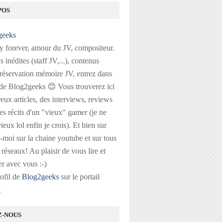
POS
 forever, amour du JV, compositeur.
 inédites (staff JV,...), contenus
réservation mémoire JV, entrez dans
 de Blog2geeks 😊 Vous trouverez ici
ux articles, des interviews, reviews
des récits d'un "vieux" gamer (je ne
ieux lol enfin je crois). Et bien sur
-moi sur la chaine youtube et sur tous
s réseaux! Au plaisir de vous lire et
r avec vous :-)
rofil de
Blog2geeks
sur le portail
g
Z-NOUS