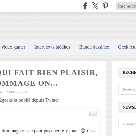
n vieux gamer
Interviews inédites
Bande dessinée
Geek Att
UI FAIT BIEN PLAISIR,
RECH
OMMAGE ON...
19 FÉVRIER 2023
geeks et publié depuis Twitter
NEWS
)
bon dommage on ne peut pas encore y jouer 😆 C'est