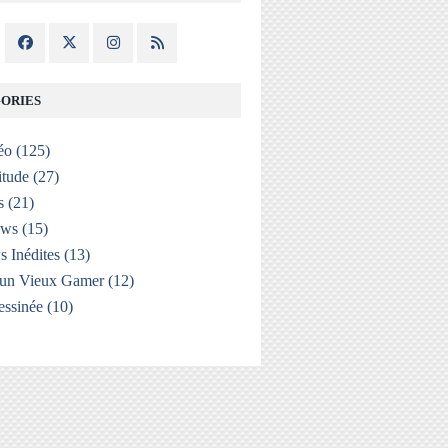
ORIES
éo
(125)
itude
(27)
s
(21)
ews
(15)
s Inédites
(13)
'un Vieux Gamer
(12)
ssinée
(10)