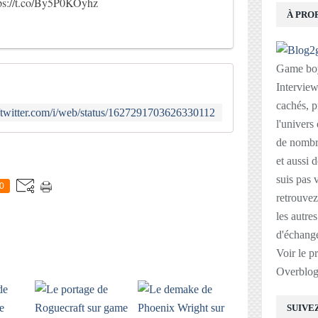
ps://t.co/By5P0KOyhz
À PRO
Game boy
Interviews
cachés, p
//twitter.com/i/web/status/1627291703626330112
l'univers
de nombre
E
et aussi 
suis pas v
0
retrouvez
les autre
d'échange
Voir le p
Overblo
SUIVE