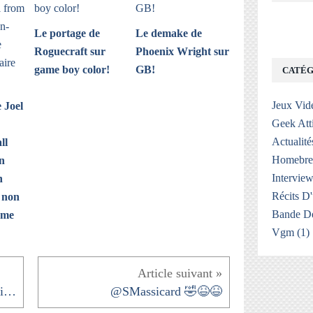
Le portage de
Le demake de
Roguecraft sur
Phoenix Wright sur
game boy color!
GB!
CATÉG
Jeux Vid
 Joel
Geek Att
Actualité
ll
Homebr
n
Interview
n
Récits D
 non
Bande De
ame
Vgm
(1)
@SupMattBoy @EzEdward1 Film documentaire j'y ai...
@SMassicard 🤣😆😆