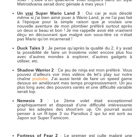
Metroidvania serait donc géniale à mes yeux !
Un
vrai
Super Mario Land 3
: Oui car je suis désolé
même si j’ai bien aimé jouer à Wario Land, je ne l’ai pas fait
à l’époque pour la simple raison que je voulais une
nouvelle aventure de mon plombier préféré surtout après
un deux si beau et bon ! Je me rappelle avoir été vraiment
déçu en découvrant que malgré son sous-titre ce n’était
pas Mario qu’on incarnerait !
Duck Tales 3
: Je pense qu’après la qualité du 2, il y avait
la possibilité de faire un troisième volet encore plus fou
avec d’autres mondes à explorer, d’autres gadgets à
utiliser, etc.
Shadow Warrior 2
: Ce jeu de ninja est mon préféré. Vous
pouvez d’ailleurs voir mes vidéos de let’s play sur notre
chaîne
youtube
. J’ai aussi tenté de faire un speed game
dessus en améliorant mes temps progressivement. Un jeu
plus long avec des pouvoirs variés et une difficulté variable
serait top.
Nemesis 3
: Le 2ème volet était exceptionnel
graphiquement et disposait d’une difficulté intéressante
pour les adeptes des shoot’em up. On pourrait aussi
penser à un R-type 3 ou Parodius 2 qui lui est sorti au
Japon sur Super Famicom.
Fortress of Fear 2
: Le premier est culte malgré une