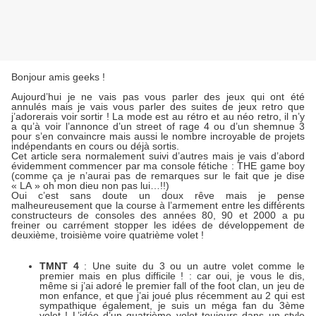
Bonjour amis geeks !
Aujourd’hui je ne vais pas vous parler des jeux qui ont été
annulés mais je vais vous parler des suites de jeux retro que
j’adorerais voir sortir ! La mode est au rétro et au néo retro, il n’y
a qu’à voir l’annonce d’un street of rage 4 ou d’un shemnue 3
pour s’en convaincre mais aussi le nombre incroyable de projets
indépendants en cours ou déjà sortis.
Cet article sera normalement suivi d’autres mais je vais d’abord
évidemment commencer par ma console fétiche : THE game boy
(comme ça je n’aurai pas de remarques sur le fait que je dise
« LA » oh mon dieu non pas lui…!!)
Oui c’est sans doute un doux rêve mais je pense
malheureusement que la course à l’armement entre les différents
constructeurs de consoles des années 80, 90 et 2000 a pu
freiner ou carrément stopper les idées de développement de
deuxième, troisième voire quatrième volet !
TMNT 4
: Une suite du 3 ou un autre volet comme le
premier mais en plus difficile ! : car oui, je vous le dis,
même si j’ai adoré le premier fall of the foot clan, un jeu de
mon enfance, et que j’ai joué plus récemment au 2 qui est
sympathique également, je suis un méga fan du 3ème
volet ! L’idée d’un quatrième volet toujours dans un style