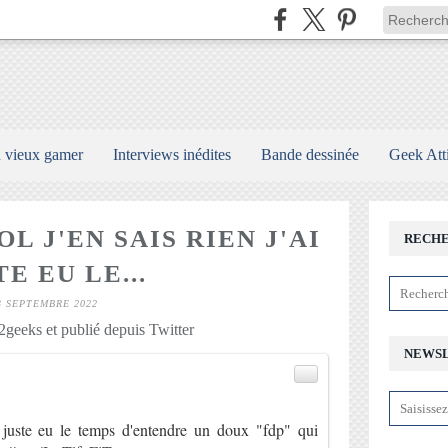
n vieux gamer
Interviews inédites
Bande dessinée
Geek Att
L J'EN SAIS RIEN J'AI
RECH
E EU LE...
3 SEPTEMBRE 2022
geeks et publié depuis Twitter
NEWS
)
i juste eu le temps d'entendre un doux "fdp" qui