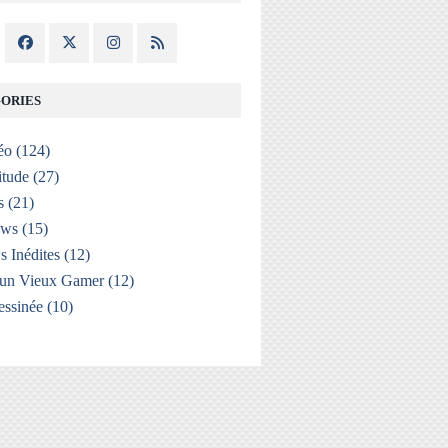
ORIES
éo
(124)
itude
(27)
s
(21)
ews
(15)
s Inédites
(12)
'un Vieux Gamer
(12)
ssinée
(10)