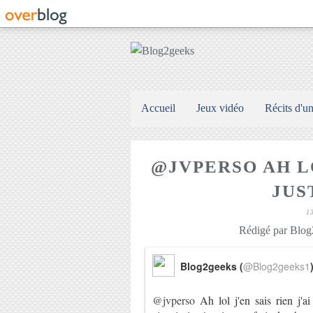
Accueil
Jeux vidéo
Récits d'u
@JVPERSO AH LO
JUST
1
Rédigé par Blog2
Blog2geeks (
@Blog2geeks1
@jvperso
Ah lol j'en sais rien j'a