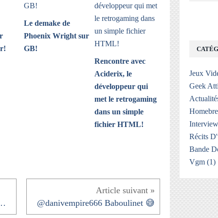
Le demake de
r
Phoenix Wright sur
r!
GB!
CATÉG
Rencontre avec
Jeux Vid
Aciderix, le
Geek Att
développeur qui
Actualité
met le retrogaming
Homebr
dans un simple
Interview
fichier HTML!
Récits D
Bande De
Vgm
(1)
Clairement mais certains même...
@danivempire666 Baboulinet 😅