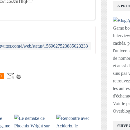
s://t.co/JznTlfqFiT
À PRO
Game boy
Interviews
cachés, p
//twitter.com/i/web/status/1569627523885023233
l'univers
de nombre
E
et aussi 
suis pas v
0
retrouvez
les autre
d'échange
Voir le p
Overblo
SUIVE