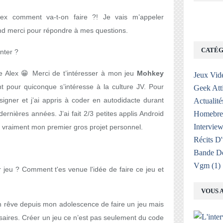
lex comment va-t-on faire ?! Je vais m’appeler
rand merci pour répondre à mes questions.
CATÉG
nter ?
re Alex 😁 Merci de t’intéresser à mon jeu
Mohkey
Jeux Vid
nt pour quiconque s’intéresse à la culture JV. Pour
Geek Att
igner et j’ai appris à coder en autodidacte durant
Actualité
rnières années. J’ai fait 2/3 petites applis Android
Homebr
Interview
t vraiment mon premier gros projet personnel.
Récits D
Bande De
Vgm
(1)
 jeu ? Comment t'es venue l'idée de faire ce jeu et
VOUS A
en rêve depuis mon adolescence de faire un jeu mais
saires. Créer un jeu ce n’est pas seulement du code