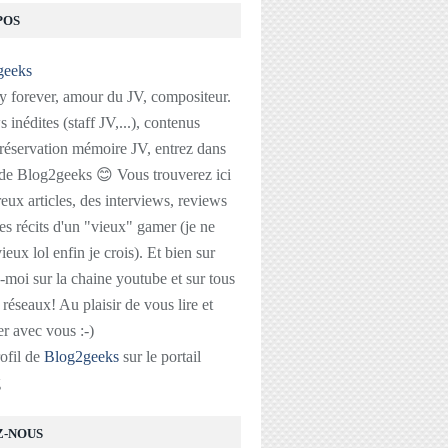
POS
 forever, amour du JV, compositeur.
 inédites (staff JV,...), contenus
réservation mémoire JV, entrez dans
 de Blog2geeks 😊 Vous trouverez ici
ux articles, des interviews, reviews
des récits d'un "vieux" gamer (je ne
ieux lol enfin je crois). Et bien sur
-moi sur la chaine youtube et sur tous
s réseaux! Au plaisir de vous lire et
r avec vous :-)
rofil de
Blog2geeks
sur le portail
g
Z-NOUS