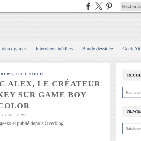
n vieux gamer
Interviews inédites
Bande dessinée
Geek Att
,
BREWS
JEUX VIDÉO
RECH
C ALEX, LE CRÉATEUR
KEY SUR GAME BOY
COLOR
NEWS
11 JUILLET 2025
geeks et publié depuis Overblog