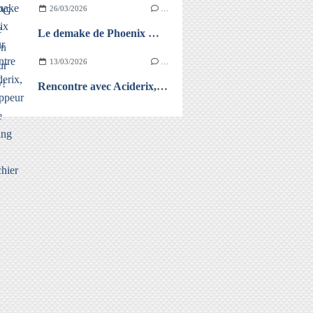
26/03/2026
…
Le demake de Phoenix Wright sur GB!
13/03/2026
…
Rencontre avec Aciderix, le développeur qui met le retrogaming dans un simple fichier HTML!