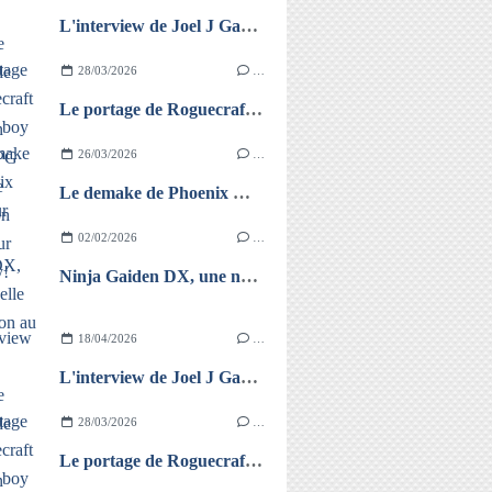
L'interview de Joel J Games, le créateur de Fall from Space, un action-RPG en monde ouvert non linéaire sur game boy!
28/03/2026
…
Le portage de Roguecraft sur game boy color!
26/03/2026
…
Le demake de Phoenix Wright sur GB!
02/02/2026
…
Ninja Gaiden DX, une nouvelle colorisation au top!
18/04/2026
…
L'interview de Joel J Games, le créateur de Fall from Space, un action-RPG en monde ouvert non linéaire sur game boy!
28/03/2026
…
Le portage de Roguecraft sur game boy color!