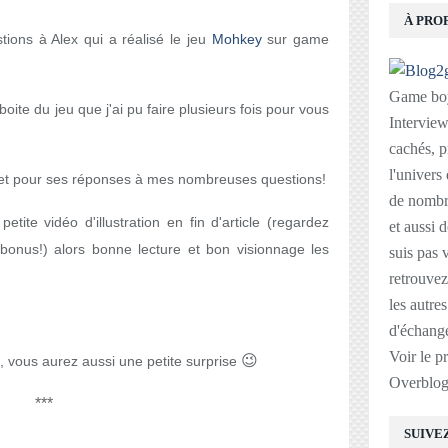
À PRO
ions à Alex qui a réalisé le jeu
Mohkey
sur game
Game boy
oite du jeu que j'ai pu faire plusieurs fois pour vous
Interviews
cachés, p
l'univers
 et pour ses réponses à mes nombreuses questions!
de nombre
ite vidéo d'illustration en fin d'article (regardez
et aussi 
 bonus!)
alors bonne lecture et bon visionnage les
suis pas v
retrouvez
les autre
d'échange
Voir le p
😉
cle, vous aurez aussi une petite surprise
Overblo
***
SUIVE