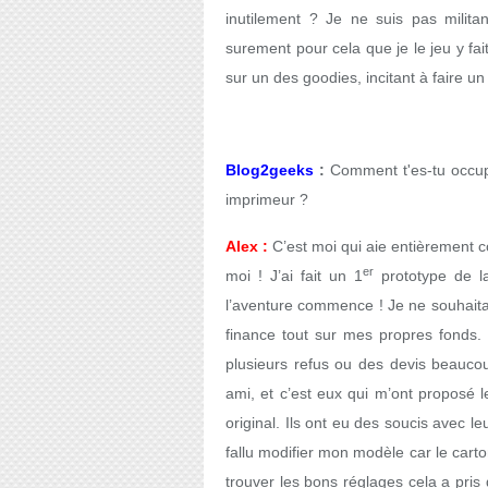
inutilement ? Je ne suis pas milita
surement pour cela que je le jeu y fai
sur un des goodies, incitant à faire u
Blog2geeks
:
Comment t'es-tu occupé
imprimeur ?
Alex :
C’est moi qui aie entièrement c
er
moi ! J’ai fait un 1
prototype de la 
l’aventure commence ! Je ne souhaita
finance tout sur mes propres fonds. 
plusieurs refus ou des devis beaucou
ami, et c’est eux qui m’ont proposé le
original. Ils ont eu des soucis avec le
fallu modifier mon modèle car le cart
trouver les bons réglages cela a pris