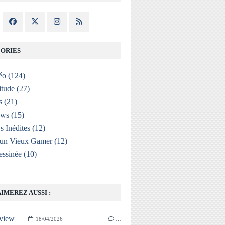
ORIES
éo
(124)
itude
(27)
s
(21)
ews
(15)
s Inédites
(12)
'un Vieux Gamer
(12)
ssinée
(10)
IMEREZ AUSSI :
18/04/2026
…