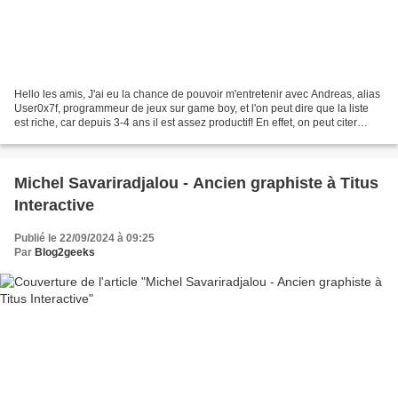
Hello les amis, J'ai eu la chance de pouvoir m'entretenir avec Andreas, alias
User0x7f, programmeur de jeux sur game boy, et l'on peut dire que la liste
est riche, car depuis 3-4 ans il est assez productif! En effet, on peut citer
Black Castle, un jeu...
Michel Savariradjalou - Ancien graphiste à Titus
Interactive
Publié le 22/09/2024 à 09:25
Par
Blog2geeks