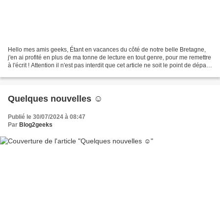
Hello mes amis geeks, Étant en vacances du côté de notre belle Bretagne,
j'en ai profité en plus de ma tonne de lecture en tout genre, pour me remettre
à l'écrit ! Attention il n'est pas interdit que cet article ne soit le point de départ
d'une future...
Quelques nouvelles ☺️
Publié le 30/07/2024 à 08:47
Par
Blog2geeks